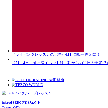
ドライビングレッスンの記事が日刊自動車新聞に！！
【7月14日】袖ヶ浦イベントは、朝から約半日の予定で
injured ZEROプロジェクト
Tetsuya OTA