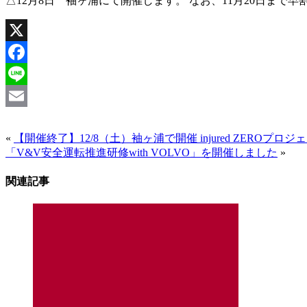
△12月8日 袖ヶ浦にて開催します。 なお、11月20日ま
X
Facebook
Line
Email
«
【開催終了】12/8（土）袖ヶ浦で開催 injured ZEROプ
「V&V安全運転推進研修with VOLVO」を開催しました
»
関連記事