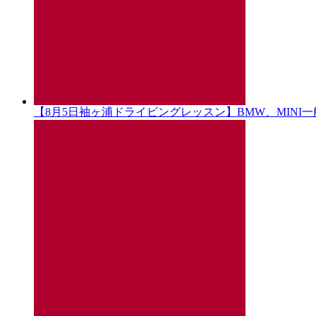
【8月5日袖ヶ浦ドライビングレッスン】BMW、MINI