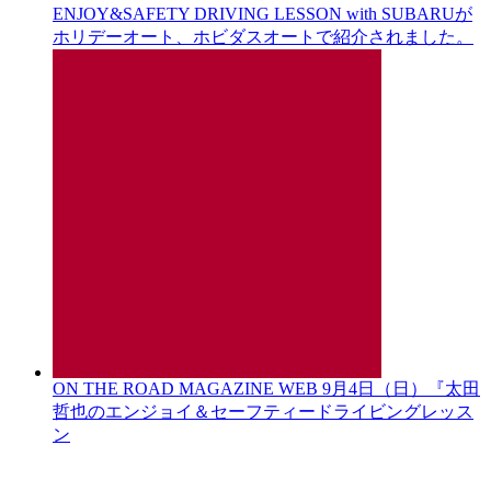
ENJOY&SAFETY DRIVING LESSON with SUBARUが
ホリデーオート、ホビダスオートで紹介されました。
ON THE ROAD MAGAZINE WEB 9月4日（日）『太田
哲也のエンジョイ＆セーフティードライビングレッス
ン