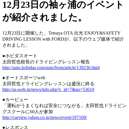
12月23日の袖ヶ浦のイベント
が紹介されました。
12月23日に開催した、Tetsuya OTA 出光 ENJOY&SAFETY
DRIVING LESSON with FORDが、以下のウェブ媒体で紹介
されました。
●ホビダスオート
太田哲也校長のドライビングレッスン報告
http://auto.hobidas.com/auto/from/article/139236.html
●オートスポーツweb
太田哲也ドライビングレッスンは盛況に終る
http://as-web.jp/news/info.php?c_id=7&no=53610
●カービュー
「運転がうまくなれば安全につながる」太田哲也ドライビン
グスクールに60人が参加
http://carview.yahoo.co.jp/news/event/197169/
●レスポンス