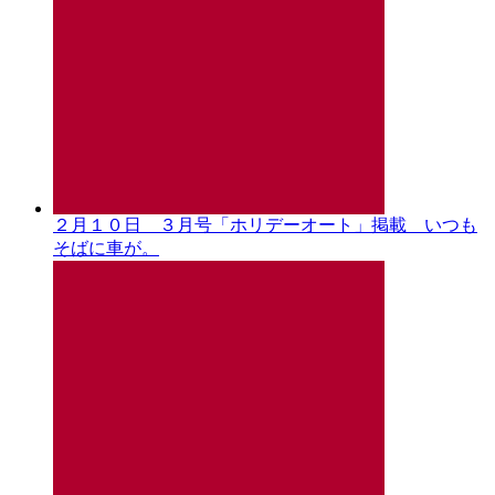
２月１０日 ３月号「ホリデーオート」掲載 いつも
そばに車が。