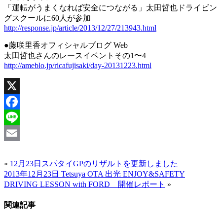
「運転がうまくなれば安全につながる」太田哲也ドライビン
グスクールに60人が参加
http://response.jp/article/2013/12/27/213943.html
●藤咲里香オフィシャルブログ Web
太田哲也さんのレースイベントその1〜4
http://ameblo.jp/ricafujisaki/day-20131223.html
X
Facebook
Line
Email
«
12月23日スパタイGPのリザルトを更新しました
2013年12月23日 Tetsuya OTA 出光 ENJOY&SAFETY
DRIVING LESSON with FORD 開催レポート
»
関連記事