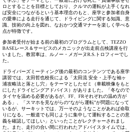
く学ぶ」をテーマとし、一般道における死亡・負傷事故をゼ
ロとすることを目標としており、クルマの運転が上手くなれ
ば安全につながるという基本理念のもと、座学と参加者自身
の愛車による走行を通じて、ドライビングに関する知識、意
識、技術の向上を図れ、なおかつ交通マナーを楽しく学べる
点が特徴です。
参加者受付が始まる前の最初のプログラムとして、TEZZO
BASEレース＆サービスのメカニックが出走前点検講座を行
いました。教習車は、ルノー・メガーヌR.S.トロフィーでし
た。
ドライバーズミーティング後の最初のコンテンツである座学
講習では、太田哲也校長による「太田流 安全・上手な袖ヶ
浦攻略法と落とし穴」をテーマとしたゼミ（車載映像をもと
にしたドライビングアドバイス）がありました。「冬なので
タイヤを温める必要があるが、FF、FRそれぞれの温め方が
ある」、「スマホを見ながらの“ながら運転”が問題になって
いるが、サーキットでは、万一そのようなことがあれば命取
りになる。一般道でも同じように集中して運転することの意
義を確認してほしい」といったことがレクチャーされまし
た。また、走行の合い間に行われたアドバイスタイムでは、