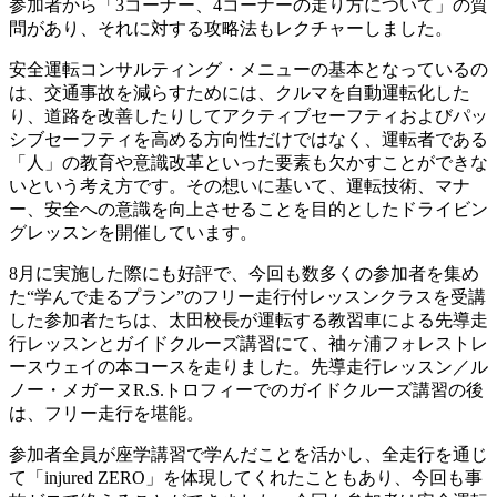
参加者から「3コーナー、4コーナーの走り方について」の質
問があり、それに対する攻略法もレクチャーしました。
安全運転コンサルティング・メニューの基本となっているの
は、交通事故を減らすためには、クルマを自動運転化した
り、道路を改善したりしてアクティブセーフティおよびパッ
シブセーフティを高める方向性だけではなく、運転者である
「人」の教育や意識改革といった要素も欠かすことができな
いという考え方です。その想いに基いて、運転技術、マナ
ー、安全への意識を向上させることを目的としたドライビン
グレッスンを開催しています。
8月に実施した際にも好評で、今回も数多くの参加者を集め
た“学んで走るプラン”のフリー走行付レッスンクラスを受講
した参加者たちは、太田校長が運転する教習車による先導走
行レッスンとガイドクルーズ講習にて、袖ヶ浦フォレストレ
ースウェイの本コースを走りました。先導走行レッスン／ル
ノー・メガーヌR.S.トロフィーでのガイドクルーズ講習の後
は、フリー走行を堪能。
参加者全員が座学講習で学んだことを活かし、全走行を通じ
て「injured ZERO」を体現してくれたこともあり、今回も事