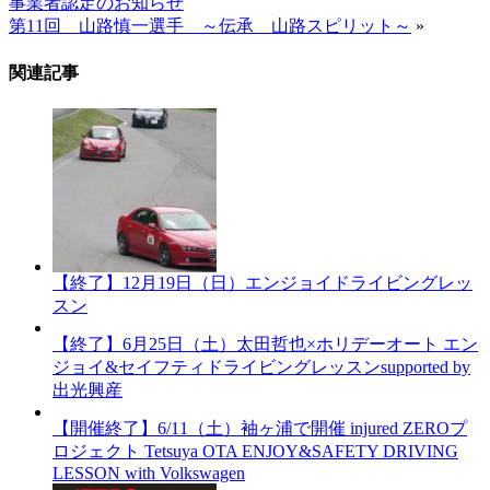
事業者認定のお知らせ
第11回 山路慎一選手 ～伝承 山路スピリット～
»
関連記事
【終了】12月19日（日）エンジョイドライビングレッ
スン
【終了】6月25日（土）太田哲也×ホリデーオート エン
ジョイ&セイフティドライビングレッスンsupported by
出光興産
【開催終了】6/11（土）袖ヶ浦で開催 injured ZEROプ
ロジェクト Tetsuya OTA ENJOY&SAFETY DRIVING
LESSON with Volkswagen