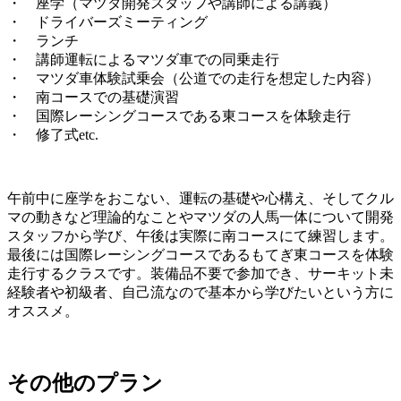
・ 座学（マツダ開発スタッフや講師による講義）
・ ドライバーズミーティング
・ ランチ
・ 講師運転によるマツダ車での同乗走行
・ マツダ車体験試乗会（公道での走行を想定した内容）
・ 南コースでの基礎演習
・ 国際レーシングコースである東コースを体験走行
・ 修了式etc.
午前中に座学をおこない、運転の基礎や心構え、そしてクル
マの動きなど理論的なことやマツダの人馬一体について開発
スタッフから学び、午後は実際に南コースにて練習します。
最後には国際レーシングコースであるもてぎ東コースを体験
走行するクラスです。装備品不要で参加でき、サーキット未
経験者や初級者、自己流なので基本から学びたいという方に
オススメ。
その他のプラン