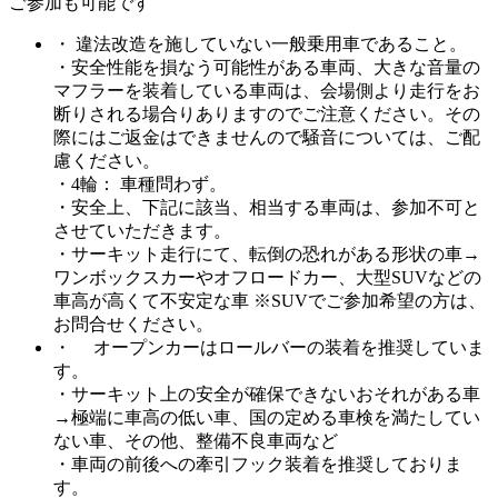
ご参加も可能です
・ 違法改造を施していない一般乗用車であること。
・安全性能を損なう可能性がある車両、大きな音量の
マフラーを装着している車両は、会場側より走行をお
断りされる場合りありますのでご注意ください。その
際にはご返金はできませんので騒音については、ご配
慮ください。
・4輪： 車種問わず。
・安全上、下記に該当、相当する車両は、参加不可と
させていただきます。
・サーキット走行にて、転倒の恐れがある形状の車→
ワンボックスカーやオフロードカー、大型SUVなどの
車高が高くて不安定な車 ※SUVでご参加希望の方は、
お問合せください。
・ オープンカーはロールバーの装着を推奨していま
す。
・サーキット上の安全が確保できないおそれがある車
→極端に車高の低い車、国の定める車検を満たしてい
ない車、その他、整備不良車両など
・車両の前後への牽引フック装着を推奨しておりま
す。