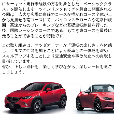
にサーキット走行未経験の方を対象とした「ベーシッククラ
ス」を開催します。ツインリンクもてぎを舞台に開催される
今回は、広大な広場に白線でコースが描かれコース全体が上
から見渡せる南コースにて、パイロンスラロームや定常円旋
回、高速からのブレーキングなどの基礎運転練習を行った
後、国際レーシングコースである、もてぎ東コースも最後に
走ることができることが特徴です。
この取り組みは、マツダオーナーが「運転の楽しさ」を体感
し、クルマの性能を知ることにより愛車との一体感を深め、
スキルアップすることにより交通安全や事故防止への貢献も
目指しています。
ぜひ、正しい運転を、楽しく学びながら、楽しい一日を過ご
しましょう。