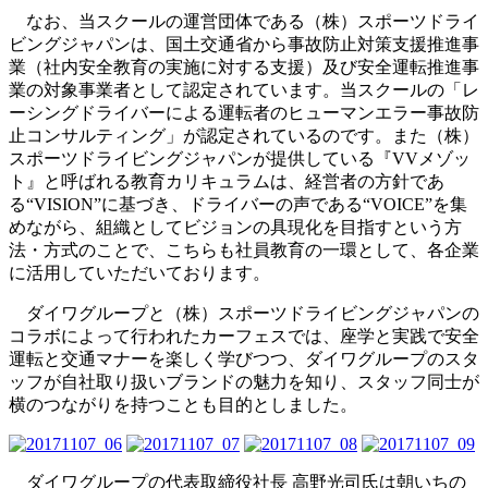
なお、当スクールの運営団体である（株）スポーツドライ
ビングジャパンは、国土交通省から事故防止対策支援推進事
業（社内安全教育の実施に対する支援）及び安全運転推進事
業の対象事業者として認定されています。当スクールの「レ
ーシングドライバーによる運転者のヒューマンエラー事故防
止コンサルティング」が認定されているのです。また（株）
スポーツドライビングジャパンが提供している『VVメゾッ
ト』と呼ばれる教育カリキュラムは、経営者の方針であ
る“VISION”に基づき、ドライバーの声である“VOICE”を集
めながら、組織としてビジョンの具現化を目指すという方
法・方式のことで、こちらも社員教育の一環として、各企業
に活用していただいております。
ダイワグループと（株）スポーツドライビングジャパンの
コラボによって行われたカーフェスでは、座学と実践で安全
運転と交通マナーを楽しく学びつつ、ダイワグループのスタ
ッフが自社取り扱いブランドの魅力を知り、スタッフ同士が
横のつながりを持つことも目的としました。
ダイワグループの代表取締役社長 高野光司氏は朝いちの