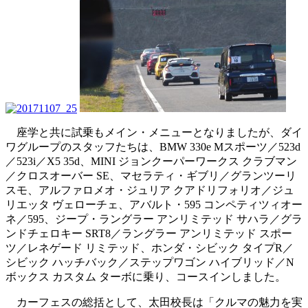
座学と共に試乗もメイン・メニューとなりましたが、ダイ
ワグループのスタッフたちは、BMW 330e Mスポーツ／523d
／523i／X5 35d、MINI ジョンクーパーワークス クラブマン
／クロスオーバー SE、マセラティ・ギブリ／グランツーリ
スモ、アルファロメオ・ジュリア クアドリフォリオ／ジュ
リエッタ ヴェローチェ、アバルト・595 コンペティツィオー
ネ／595、ジープ・ラングラー アンリミテッド サハラ／グラ
ンドチェロキー SRT8／ラングラー アンリミテッド スポー
ツ／レネゲード リミテッド、ホンダ・シビック タイプR／
シビック ハッチバック／ステップワゴン ハイブリッド／N
ボックス カスタム ターボに乗り、コースインしました。
カーフェスの総括として、太田校長は「クルマの魅力を実