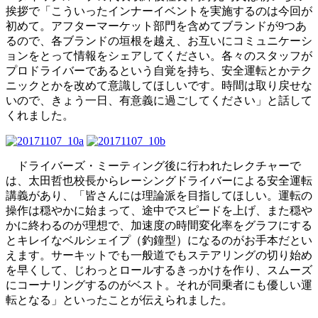
挨拶で「こういったインナーイベントを実施するのは今回が
初めて。アフターマーケット部門を含めてブランドが9つあ
るので、各ブランドの垣根を越え、お互いにコミュニケーシ
ョンをとって情報をシェアしてください。各々のスタッフが
プロドライバーであるという自覚を持ち、安全運転とかテク
ニックとかを改めて意識してほしいです。時間は取り戻せな
いので、きょう一日、有意義に過ごしてください」と話して
くれました。
ドライバーズ・ミーティング後に行われたレクチャーで
は、太田哲也校長からレーシングドライバーによる安全運転
講義があり、「皆さんには理論派を目指してほしい。運転の
操作は穏やかに始まって、途中でスピードを上げ、また穏や
かに終わるのが理想で、加速度の時間変化率をグラフにする
とキレイなベルシェイプ（釣鐘型）になるのがお手本だとい
えます。サーキットでも一般道でもステアリングの切り始め
を早くして、じわっとロールするきっかけを作り、スムーズ
にコーナリングするのがベスト。それが同乗者にも優しい運
転となる」といったことが伝えられました。